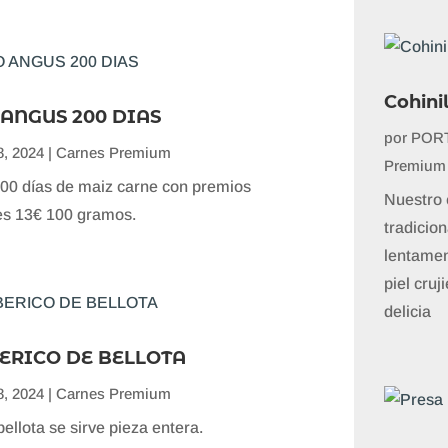
Cohini
ANGUS 200 DIAS
por
PORT
, 2024
|
Carnes Premium
Premium
00 días de maiz carne con premios
Nuestro 
es 13€ 100 gramos.
tradicio
lentament
piel cruj
delicia
ERICO DE BELLOTA
, 2024
|
Carnes Premium
bellota se sirve pieza entera.