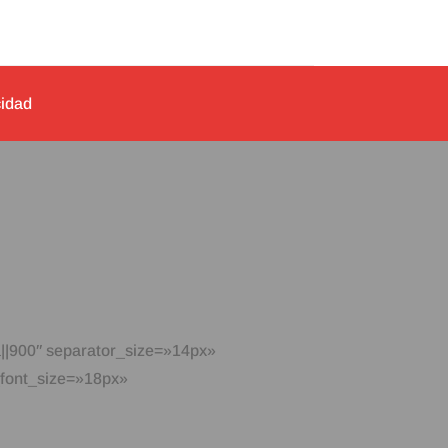
cidad
||900″ separator_size=»14px»
_font_size=»18px»