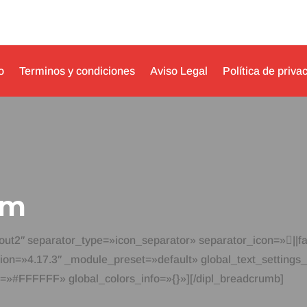
o
Terminos y condiciones
Aviso Legal
Política de priva
um
ut2″ separator_type=»icon_separator» separator_icon=»||fa
on=»4.17.3″ _module_preset=»default» global_text_settings
r=»#FFFFFF» global_colors_info=»{}»][/dipl_breadcrumb]