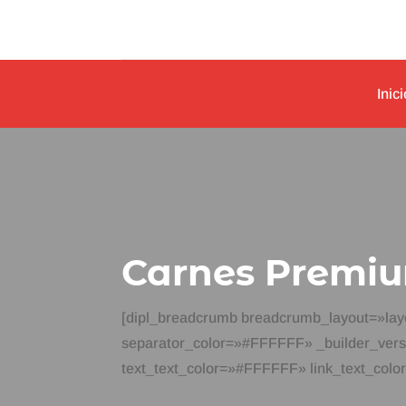
Inici
Carnes Premi
[dipl_breadcrumb breadcrumb_layout=»layo
separator_color=»#FFFFFF» _builder_versi
text_text_color=»#FFFFFF» link_text_colo