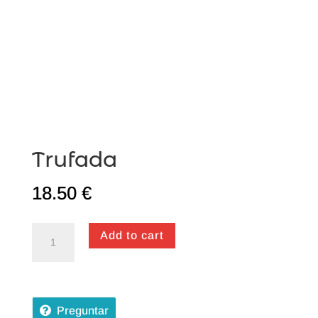
Trufada
18.50
€
Trufada
Add to cart
quantity
Preguntar