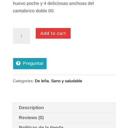
huevo poche y 4 deliciosas anchoas del
cantabrico doble 00.
ESCALIVADA
Add to cart
CON
HUEVO
POCHE
Preguntar
Y
ANCHOAS
quantity
Categories:
De leña
,
Sano y saludable
Description
Reviews (0)
Políticas de la tienda