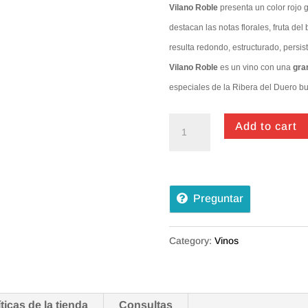
Vilano Roble
presenta un color rojo g
destacan las notas florales, fruta de
resulta redondo, estructurado, persi
Vilano Roble
es un vino con una
gra
especiales de la Ribera del Duero bu
Vilano
Add to cart
roble
Ribera
D.
Preguntar
quantity
Category:
Vinos
íticas de la tienda
Consultas