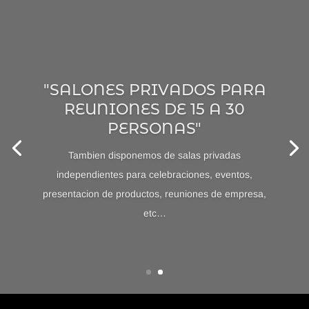
"SALONES PRIVADOS PARA
REUNIONES DE 15 A 30
PERSONAS"
Tambien disponemos de salas privadas
independientes para celebraciones, eventos,
presentacion de productos, reuniones de empresa,
etc…